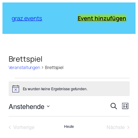
graz.events
Event hinzufügen
Brettspiel
Veranstaltungen
Brettspiel
Veranstaltungen
Es wurden keine Ergebnisse gefunden.
Notice
Verans
Vera
Anstehende
Suche
Liste
Ansi
Suche
Datum
Navi
wählen.
und
Vorherige
Heute
Nächste
Ansich
Veranstaltungen
Veranstal