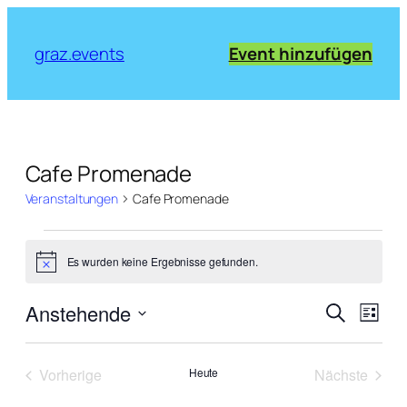
graz.events
Event hinzufügen
Cafe Promenade
Veranstaltungen
Cafe Promenade
Veranstaltungen
Es wurden keine Ergebnisse gefunden.
Notice
Verans
Vera
Anstehende
Suche
Liste
Ansi
Suche
Datum
Navi
wählen.
und
Vorherige
Heute
Nächste
Ansich
Veranstaltungen
Veranstal