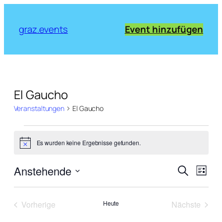
graz.events
Event hinzufügen
El Gaucho
Veranstaltungen
El Gaucho
Veranstaltungen
Es wurden keine Ergebnisse gefunden.
Notice
Verans
Vera
Anstehende
Suche
Liste
Ansi
Suche
Datum
Navi
wählen.
und
Vorherige
Heute
Nächste
Ansich
Veranstaltungen
Veranstal