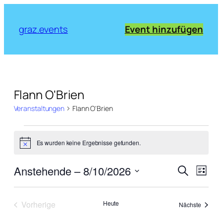
graz.events
Event hinzufügen
Flann O'Brien
Veranstaltungen
Flann O'Brien
Veranstaltungen
Es wurden keine Ergebnisse gefunden.
Notice
Verans
Vera
Anstehende
 – 
8/10/2026
Suche
Liste
Ansi
Suche
Datum
Navi
wählen.
und
Vorherige
Heute
Veranst
Nächste
Ansich
Veranstaltungen