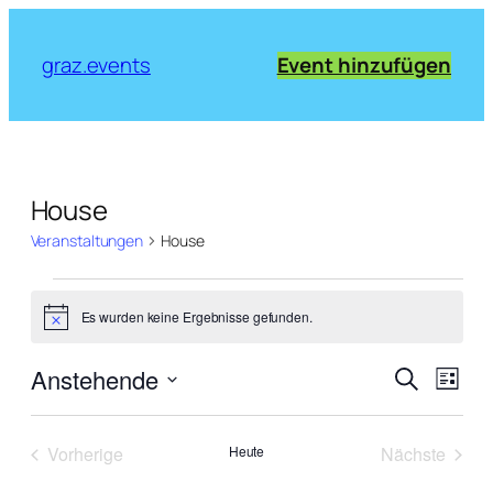
graz.events
Event hinzufügen
House
Veranstaltungen
House
Veranstaltungen
Es wurden keine Ergebnisse gefunden.
Notice
Verans
Vera
Anstehende
Suche
Liste
Ansi
Suche
Datum
Navi
wählen.
und
Vorherige
Heute
Nächste
Ansich
Veranstaltungen
Veranstal