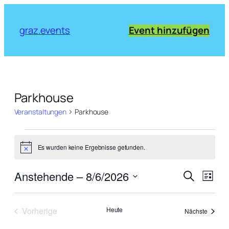
graz.events
Event hinzufügen
Parkhouse
Veranstaltungen
Parkhouse
Veranstaltungen
Es wurden keine Ergebnisse gefunden.
Notice
Verans
Vera
Anstehende
 – 
8/6/2026
Suche
Liste
Ansi
Suche
Datum
Navi
wählen.
und
Vorherige
Heute
Veranst
Nächste
Ansich
Veranstaltungen