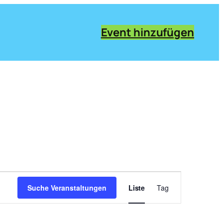
Event hinzufügen
Veranstaltung
Ansichten-
Suche Veranstaltungen
Liste
Tag
Navigation