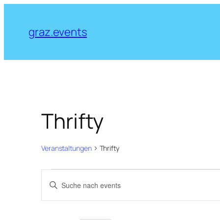
graz.events
Thrifty
Veranstaltungen
Thrifty
Veranstaltungen
Veranstaltungen
Bitte
Suche
Schlüsselwort
und
eingeben.